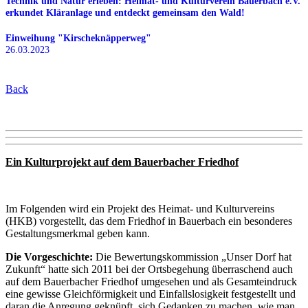
Technik und Natur erleben: Heimat- und Kulturverein Bauerbach e.V.
erkundet Kläranlage und entdeckt gemeinsam den Wald!
Einweihung "Kirscheknäpperweg"
26.03.2023
Back
Ein Kulturprojekt auf dem Bauerbacher Friedhof
Im Folgenden wird ein Projekt des Heimat- und Kulturvereins
(HKB) vorgestellt, das dem Friedhof in Bauerbach ein besonderes
Gestaltungsmerkmal geben kann.
Die Vorgeschichte:
Die Bewertungskommission „Unser Dorf hat
Zukunft“ hatte sich 2011 bei der Ortsbegehung überraschend auch
auf dem Bauerbacher Friedhof umgesehen und als Gesamteindruck
eine gewisse Gleichförmigkeit und Einfallslosigkeit festgestellt und
daran die Anregung geknüpft, sich Gedanken zu machen, wie man