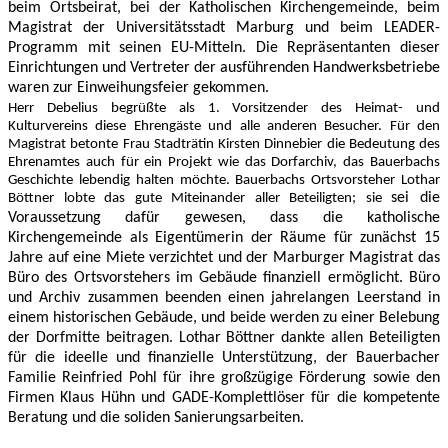
beim Ortsbeirat, bei der Katholischen Kirchengemeinde, beim
Magistrat der Universitätsstadt Marburg und beim LEADER-
Programm mit seinen EU-Mitteln. Die Repräsentanten dieser
Einrichtungen und Vertreter der ausführenden Handwerksbetriebe
waren zur Einweihungsfeier gekommen.
Herr Debelius begrüßte als 1. Vorsitzender des Heimat- und
Kulturvereins diese Ehrengäste und alle anderen Besucher. Für den
Magistrat betonte Frau Stadträtin Kirsten Dinnebier die Bedeutung des
Ehrenamtes auch für ein Projekt wie das Dorfarchiv, das Bauerbachs
Geschichte lebendig halten möchte. Bauerbachs Ortsvorsteher Lothar
sei die
Böttner lobte das gute Miteinander aller Beteiligten; sie
Voraussetzung dafür gewesen, dass die katholische
Kirchengemeinde als Eigentümerin der Räume für zunächst 15
Jahre auf eine Miete verzichtet und der Marburger Magistrat das
Büro des Ortsvorstehers im Gebäude finanziell ermöglicht. Büro
und Archiv zusammen beenden einen jahrelangen Leerstand in
einem historischen Gebäude, und beide werden zu einer Belebung
der Dorfmitte beitragen. Lothar Böttner dankte allen Beteiligten
für die ideelle und finanzielle Unterstützung, der Bauerbacher
Familie Reinfried Pohl für ihre großzügige Förderung sowie den
Firmen Klaus Hühn und GADE-Komplettlöser für die kompetente
Beratung und die soliden Sanierungsarbeiten.